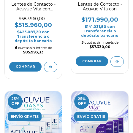
Lentes de Contacto -
Lentes de Contacto -
Acuvue Vita con
Acuvue Vita con
Astigmatismo -
Astigmatismo
Promo 3+1
$687.960,00
$171.990,00
$515.960,00
$141.031,80
con
Transferencia o
$423.087,20
con
depósito bancario
Transferencia o
depósito bancario
3
cuotas sin interés de
$57.330,00
6
cuotas sin interés de
$85.993,33
COMPRAR
COMPRAR
25
%
25
%
OFF
OFF
ENVÍO GRATIS
ENVÍO GRATIS