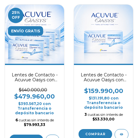
25
%
OFF
ENVÍO GRATIS
Lentes de Contacto -
Lentes de Contacto -
Acuvue Oasys con
Acuvue Oasys con
Astigmatismo -
Astigmatismo
Promo 4 Cajas
$640.000,00
$159.990,00
$479.960,00
$131.191,80
con
Transferencia o
$393.567,20
con
depósito bancario
Transferencia o
depósito bancario
3
cuotas sin interés de
$53.330,00
6
cuotas sin interés de
$79.993,33
COMPRAR