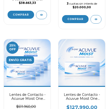
$38.663,33
3
cuotas sin interés de
$20.000,00
COMPRAR
COMPRAR
25
%
OFF
ENVÍO GRATIS
Lentes de Contacto -
Lentes de Contacto -
Acuvue Moist One
Acuvue Moist One
Day con
Day con
Astigmatismo -
Astigmatismo
$511.960,00
$127.990,00