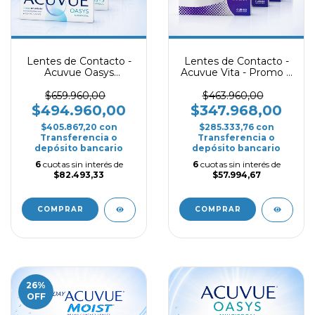
Lentes de Contacto -
Lentes de Contacto -
Acuvue Oasys
Acuvue Vita - Promo 4
Multifocal - Promo 4
Cajas
Cajas
$659.960,00
$463.960,00
$494.960,00
$347.968,00
$405.867,20
con
$285.333,76
con
Transferencia o
Transferencia o
depósito bancario
depósito bancario
6
cuotas sin interés de
6
cuotas sin interés de
$82.493,33
$57.994,67
COMPRAR
COMPRAR
26
%
OFF