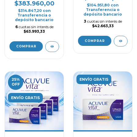
Promo 4 Cajas
$383.960,00
$104.951,80
con
Transferencia o
$314.847,20
con
depósito bancario
Transferencia o
depósito bancario
3
cuotas sin interés de
$42.663,33
6
cuotas sin interés de
$63.993,33
COMPRAR
COMPRAR
25
%
ENVÍO GRATIS
OFF
ENVÍO GRATIS