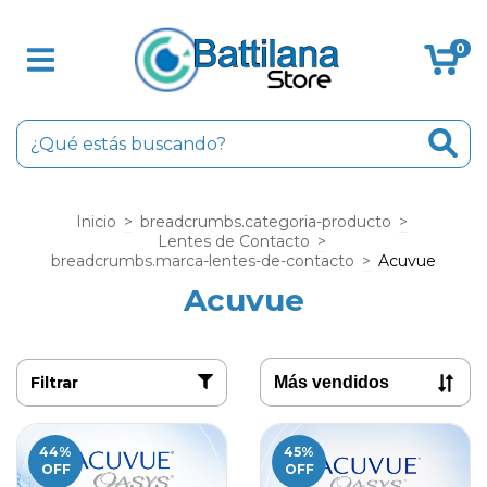
0
Inicio
>
breadcrumbs.categoria-producto
>
Lentes de Contacto
>
breadcrumbs.marca-lentes-de-contacto
>
Acuvue
Acuvue
Filtrar
44
%
45
%
OFF
OFF