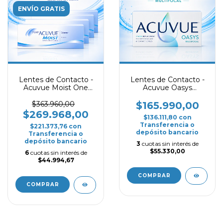
ENVÍO GRATIS
Lentes de Contacto -
Lentes de Contacto -
Acuvue Moist One
Acuvue Oasys
Day - Promo 4 Cajas
Multifocal
$363.960,00
$165.990,00
$269.968,00
$136.111,80
con
Transferencia o
$221.373,76
con
depósito bancario
Transferencia o
depósito bancario
3
cuotas sin interés de
$55.330,00
6
cuotas sin interés de
$44.994,67
COMPRAR
COMPRAR