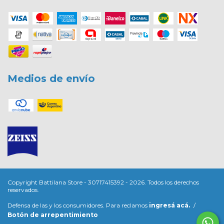
Medios de envío
Copyright Battilana Store - 30717415392 - 2026. Todos los derechos
reservados.
Defensa de las y los consumidores. Para reclamos
ingresá acá.
/
Botón de arrepentimiento