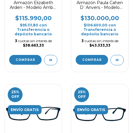
Armazón Elizabeth
Armazón Paula Cahen
Arden - Modelo Ambar
D´Anvers - Modelo
- Negro
Monterosso - Negro
$115.990,00
$130.000,00
$95.111,80
con
$106.600,00
con
Transferencia o
Transferencia o
depósito bancario
depósito bancario
3
cuotas sin interés de
3
cuotas sin interés de
$38.663,33
$43.333,33
COMPRAR
COMPRAR
25
%
25
%
OFF
OFF
ENVÍO GRATIS
ENVÍO GRATIS