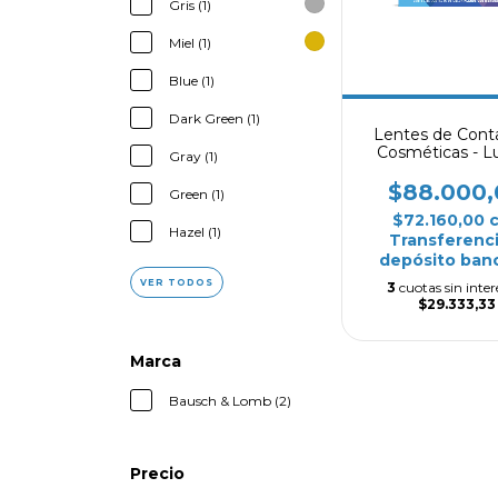
Gris (1)
Miel (1)
Blue (1)
Dark Green (1)
Lentes de Conta
Cosméticas - L
Gray (1)
$88.000,
Green (1)
$72.160,00
Hazel (1)
Transferenci
depósito banc
VER TODOS
3
cuotas sin inter
$29.333,33
Marca
Bausch & Lomb (2)
Precio