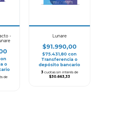
cto -
Lunare
unare
$91.990,00
00
$75.431,80
con
con
Transferencia o
a o
depósito bancario
ario
3
cuotas sin interés de
$30.663,33
és de