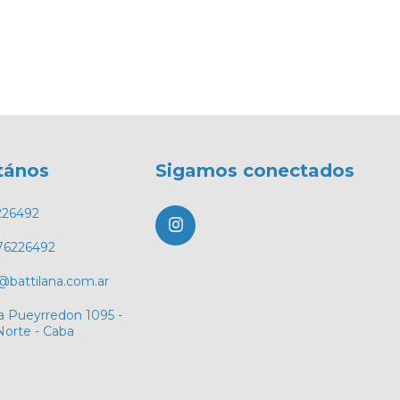
tános
Sigamos conectados
226492
76226492
@battilana.com.ar
a Pueyrredon 1095 -
Norte - Caba