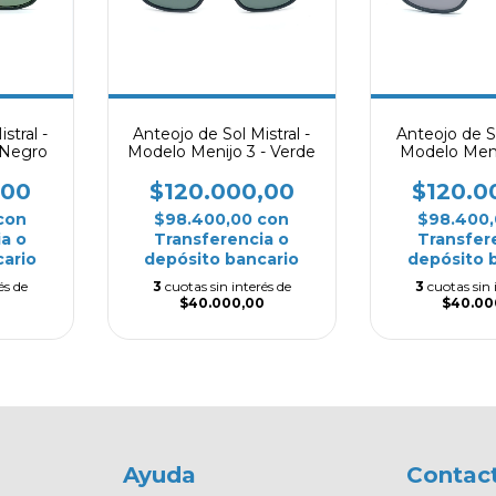
stral -
Anteojo de Sol Mistral -
Anteojo de So
 Negro
Modelo Menijo 3 - Verde
Modelo Menij
,00
$120.000,00
$120.0
con
$98.400,00
con
$98.400
a o
Transferencia o
Transfer
ario
depósito bancario
depósito 
és de
3
cuotas sin interés de
3
cuotas sin 
0
$40.000,00
$40.00
Ayuda
Contac