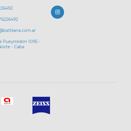
226492
76226492
@battilana.com.ar
a Pueyrredon 1095 -
Norte - Caba