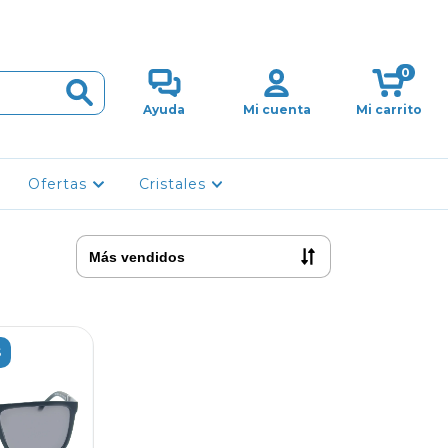
0
Ayuda
Mi cuenta
Mi carrito
Ofertas
Cristales
S