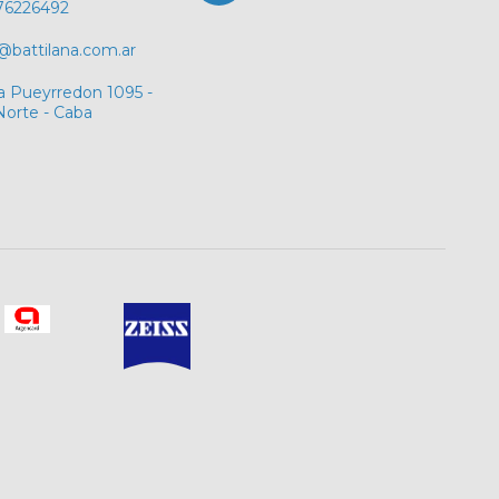
76226492
@battilana.com.ar
a Pueyrredon 1095 -
Norte - Caba