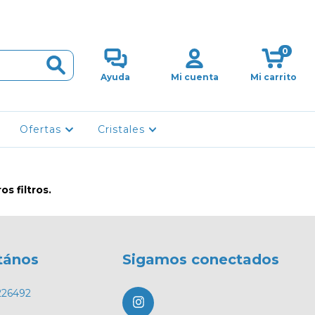
0
Ayuda
Mi cuenta
Mi carrito
Ofertas
Cristales
s filtros.
tános
Sigamos conectados
226492