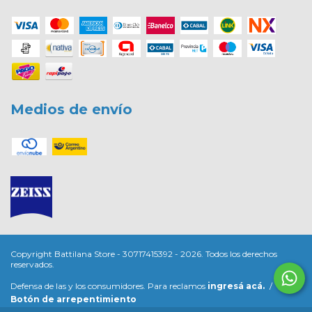
Medios de envío
Copyright Battilana Store - 30717415392 - 2026. Todos los derechos
reservados.
Defensa de las y los consumidores. Para reclamos
ingresá acá.
/
Botón de arrepentimiento