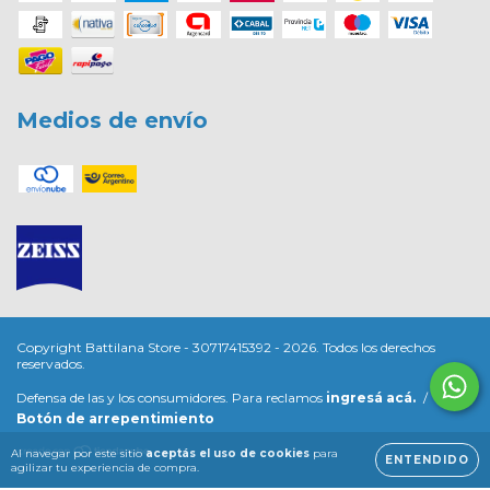
Medios de envío
Copyright Battilana Store - 30717415392 - 2026. Todos los derechos
reservados.
Defensa de las y los consumidores. Para reclamos
ingresá acá.
/
Botón de arrepentimiento
Al navegar por este sitio
aceptás el uso de cookies
para
ENTENDIDO
agilizar tu experiencia de compra.