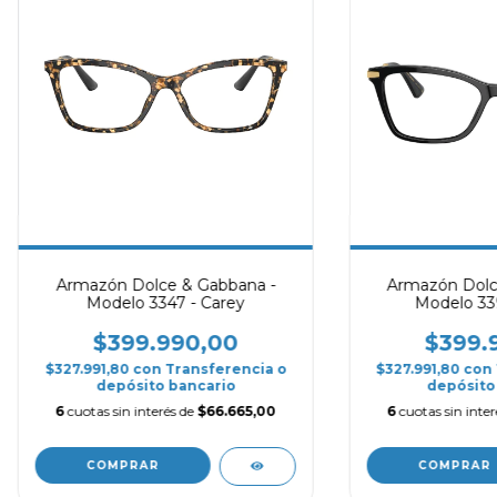
Armazón Dolce & Gabbana -
Armazón Dolc
Modelo 3347 - Carey
Modelo 33
$399.990,00
$399.
$327.991,80
con
Transferencia o
$327.991,80
con
depósito bancario
depósito
6
cuotas sin interés de
$66.665,00
6
cuotas sin inte
COMPRAR
COMPRAR