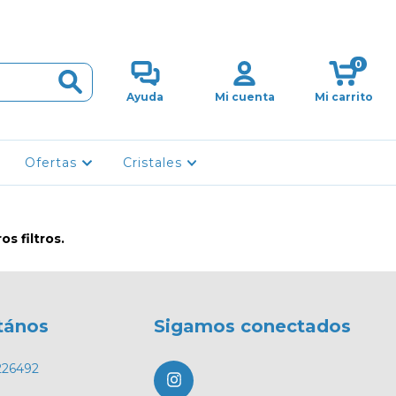
0
Ayuda
Mi cuenta
Mi carrito
Ofertas
Cristales
s filtros.
tános
Sigamos conectados
226492