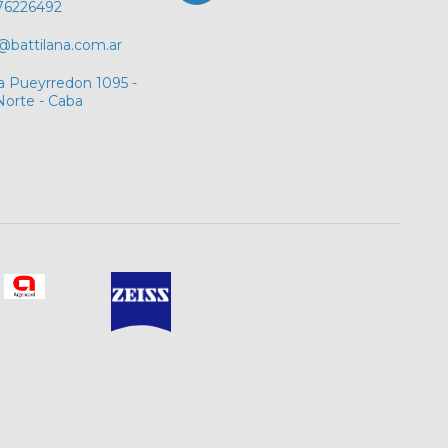
76226492
@battilana.com.ar
a Pueyrredon 1095 -
Norte - Caba